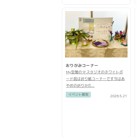
おりがみコーナー
My空間の1Fスタジオのホワイトボ
ード前は折り紙コーナーです今はあ
やめの折りかた...
イベント報告
2026.5.21