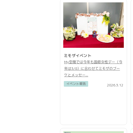
ミモザイベント
My空間では今年も国際女性デー（今
年は3/8）に合わせてミモザのブー
ケとメッセー...
イベント報告
2026.3.12