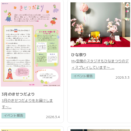
ひな祭り
My空間のスタジオもひなまつりのデ
ィスプレイしています〜 ...
イベント報告
2026.3.3
3月のきせつだより
3月のきせつだよりをお届けしま
す〜...
イベント報告
2026.3.4