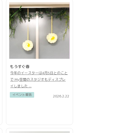
もうすぐ春
今年のイースターは4月5日とのこと
で My空間のスタジオもディスプレ
イしました ...
イベント報告
2026.2.22