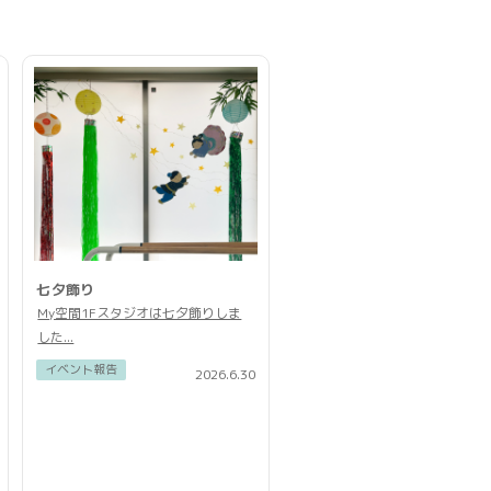
七夕飾り
My空間1Fスタジオは七夕飾りしま
した...
イベント報告
2026.6.30