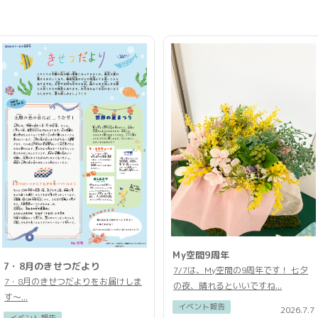
My空間9周年
7・8月のきせつだより
7/7は、My空間の9周年です！ 七夕
7・8月のきせつだよりをお届けしま
の夜、晴れるといいですね...
す〜...
イベント報告
2026.7.7