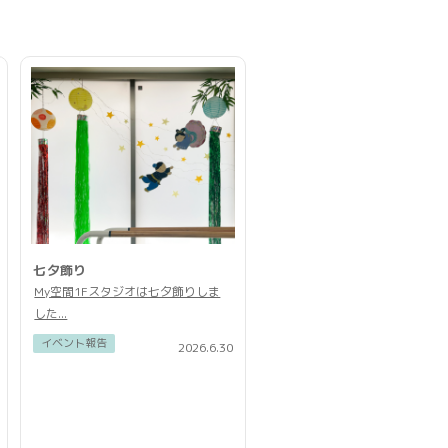
七夕飾り
My空間1Fスタジオは七夕飾りしま
した...
イベント報告
2026.6.30