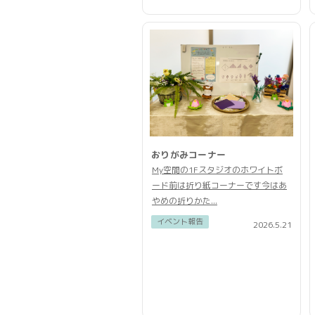
おりがみコーナー
My空間の1Fスタジオのホワイトボ
ード前は折り紙コーナーです今はあ
やめの折りかた...
イベント報告
2026.5.21