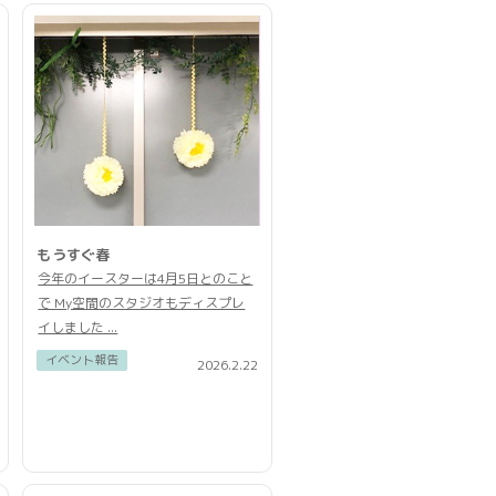
もうすぐ春
今年のイースターは4月5日とのこと
で My空間のスタジオもディスプレ
イしました ...
イベント報告
2026.2.22