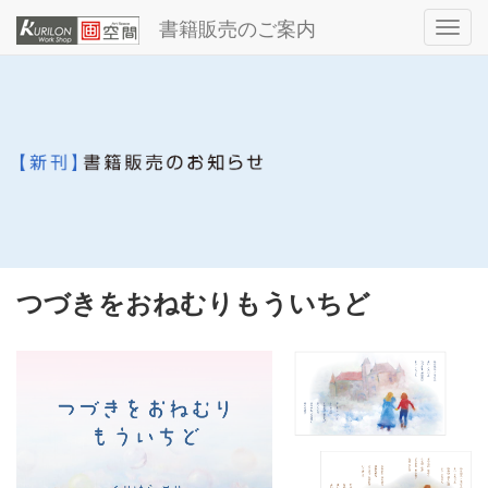
書籍販売のご案内
メ
ニ
ュ
ー
つづきをおねむりもういちど