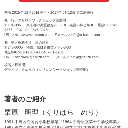
初版 2015年 12月25日 発行・2017年 5月12日 第二刷発行
発 行／クリロンワークショップ画空間
〒104-0061 東京都中央区銀座2-11-18 銀座小林ビル3F 電話03-3546-
3377 FAX 03-3546-3376
URL／http://www.a-kukan.com Eメール／info@a-kukan.com
発 売／株式会社 銀の鈴社
〒248-0005 神奈川県鎌倉市雪ノ下3-8-33
電話0467-61-1930 FAX 0467-61-1931
URL／http:www.ginsuzu.com Eメール／info@ginsuzu.com
校閲／萩原 薫
デザイン／近ゆうみ（クリロンワークショップ画空間）
著者のご紹介
栗原 明理（くりはら めり）
1961 中野区立向台小学校卒業／1964 中野区立第十中学校卒業／
1967 都立西高等学校卒業／1972 都立大学(現 首都大学東京)卒業